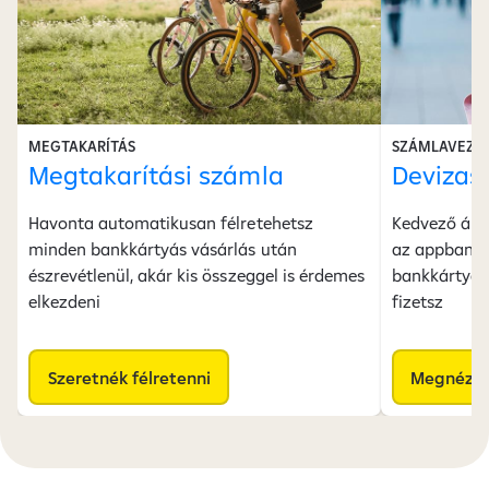
MEGTAKARÍTÁS
SZÁMLAVEZE
Megtakarítási számla
Devizas
Havonta automatikusan félretehetsz
Kedvező árfo
minden bankkártyás vásárlás után
az appban in
észrevétlenül, akár kis összeggel is érdemes
bankkártyád
elkezdeni
fizetsz
Szeretnék félretenni
Megnéze