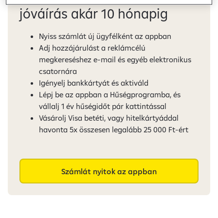
jóváírás akár 10 hónapig
Nyiss számlát új ügyfélként az appban
Adj hozzájárulást a reklámcélú
megkereséshez e-mail és egyéb elektronikus
csatornára
Igényelj bankkártyát és aktiváld
Lépj be az appban a Hűségprogramba, és
vállalj 1 év hűségidőt pár kattintással
Vásárolj Visa betéti, vagy hitelkártyáddal
havonta 5x összesen legalább 25 000 Ft-ért
Számlát nyitok az appban