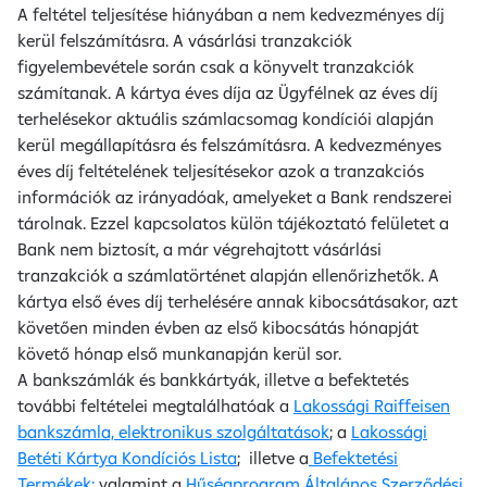
A feltétel teljesítése hiányában a nem kedvezményes díj
kerül felszámításra. A vásárlási tranzakciók
figyelembevétele során csak a könyvelt tranzakciók
számítanak. A kártya éves díja az Ügyfélnek az éves díj
terhelésekor aktuális számlacsomag kondíciói alapján
kerül megállapításra és felszámításra. A kedvezményes
éves díj feltételének teljesítésekor azok a tranzakciós
információk az irányadóak, amelyeket a Bank rendszerei
tárolnak. Ezzel kapcsolatos külön tájékoztató felületet a
Bank nem biztosít, a már végrehajtott vásárlási
tranzakciók a számlatörténet alapján ellenőrizhetők. A
kártya első éves díj terhelésére annak kibocsátásakor, azt
követően minden évben az első kibocsátás hónapját
követő hónap első munkanapján kerül sor.
A bankszámlák és bankkártyák, illetve a befektetés
további feltételei megtalálhatóak a
Lakossági Raiffeisen
bankszámla, elektronikus szolgáltatások
; a
Lakossági
Betéti Kártya Kondíciós Lista
; illetve a
Befektetési
Termékek;
valamint a
Hűségprogram Általános Szerződési