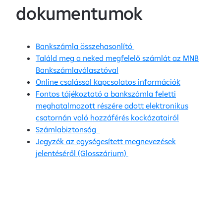
dokumentumok
Bankszámla összehasonlító
Találd meg a neked megfelelő számlát az MNB
Bankszámlaválasztóval
Online csalással kapcsolatos információk
Fontos tájékoztató a bankszámla feletti
meghatalmazott részére adott elektronikus
csatornán való hozzáférés kockázatairól
Számlabiztonság
Jegyzék az egységesített megnevezések
jelentéséről (Glosszárium)