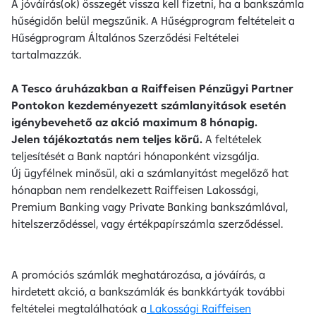
A jóváírás(ok) összegét vissza kell fizetni, ha a bankszámla
hűségidőn belül megszűnik. A Hűségprogram feltételeit a
Hűségprogram Általános Szerződési Feltételei
tartalmazzák.
A Tesco áruházakban a Raiffeisen Pénzügyi Partner
Pontokon kezdeményezett számlanyitások esetén
igénybevehető az akció maximum 8 hónapig.
Jelen tájékoztatás nem teljes körű.
A feltételek
teljesítését a Bank naptári hónaponként vizsgálja.
Új ügyfélnek minősül, aki a számlanyitást megelőző hat
hónapban nem rendelkezett Raiffeisen Lakossági,
Premium Banking vagy Private Banking bankszámlával,
hitelszerződéssel, vagy értékpapírszámla szerződéssel.
A promóciós számlák meghatározása, a jóváírás, a
hirdetett akció, a bankszámlák és bankkártyák további
feltételei megtalálhatóak a
Lakossági Raiffeisen