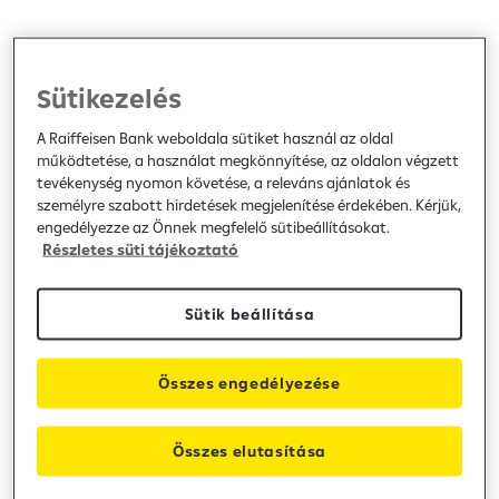
Sütikezelés
A Raiffeisen Bank weboldala sütiket használ az oldal
működtetése, a használat megkönnyítése, az oldalon végzett
tevékenység nyomon követése, a releváns ajánlatok és
személyre szabott hirdetések megjelenítése érdekében. Kérjük,
engedélyezze az Önnek megfelelő sütibeállításokat.
Részletes süti tájékoztató
Sütik beállítása
Összes engedélyezése
Összes elutasítása
SZÁMLANYITÁS
Így lehet a tiéd 10 000 Ft