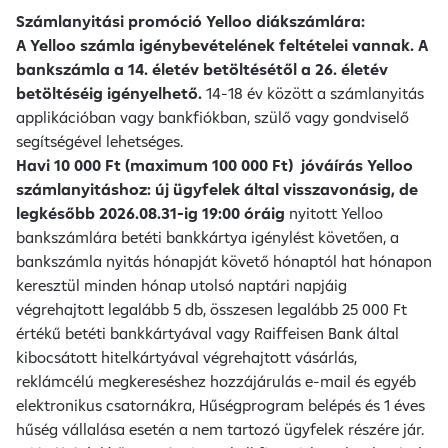
Számlanyitási promóció Yelloo diákszámlára:
A Yelloo számla igénybevételének feltételei vannak. A
bankszámla a 14. életév betöltésétől a 26. életév
betöltéséig igényelhető.
14-18 év között a számlanyitás
applikációban vagy bankfiókban, szülő vagy gondviselő
segítségével lehetséges.
Havi 10 000 Ft (maximum 100 000 Ft) jóváírás Yelloo
számlanyitáshoz: új ügyfelek által visszavonásig, de
legkésőbb 2026.08.31-ig 19:00 óráig
nyitott Yelloo
bankszámlára betéti bankkártya igénylést követően, a
bankszámla nyitás hónapját követő hónaptól hat hónapon
keresztül minden hónap utolsó naptári napjáig
végrehajtott legalább 5 db, összesen legalább 25 000 Ft
értékű betéti bankkártyával vagy Raiffeisen Bank által
kibocsátott hitelkártyával végrehajtott vásárlás,
reklámcélú megkereséshez hozzájárulás e-mail és egyéb
elektronikus csatornákra, Hűségprogram belépés és 1 éves
hűség vállalása esetén a nem tartozó ügyfelek részére jár.