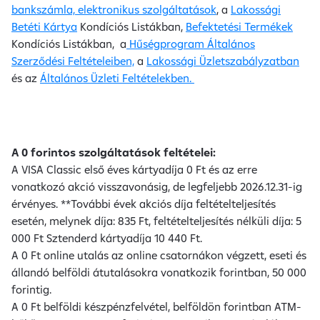
bankszámla, elektronikus szolgáltatások
,
a
Lakossági
Betéti Kártya
Kondíciós Listákban,
Befektetési Termékek
Kondíciós Listákban, a
Hűségprogram Általános
Szerződési Feltételeiben,
a
Lakossági Üzletszabályzatban
és az
Általános Üzleti Feltételekben.
A 0 forintos szolgáltatások feltételei:
A VISA Classic első éves kártyadíja 0 Ft és az erre
vonatkozó akció visszavonásig, de legfeljebb 2026.12.31-ig
érvényes. **További évek akciós díja feltételteljesítés
esetén, melynek díja: 835 Ft, feltételteljesítés nélküli díja: 5
000 Ft Sztenderd kártyadíja 10 440 Ft.
A 0 Ft online utalás az online csatornákon végzett, eseti és
állandó belföldi átutalásokra vonatkozik forintban, 50 000
forintig.
A 0 Ft belföldi készpénzfelvétel, belföldön forintban ATM-