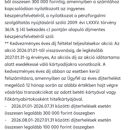
ből összesen 300 000 forintig, amennyiben a számlához
kapcsolódóan nyilatkozott az ingyenes
készpénzfelvételről, a nyilatkozat a pénzforgalmi
szolgáltatás nyújtásáról szóló 2009. évi LXXXV. törvény
36/A. § (4) bekezdés c) pontján alapuló díjmentes
készpénzfelvételről szól.
** Kedvezményes éves díj feltétel teljesítésekor akció: Az
akció 2026.01.01-től visszavonásig, de legkésőbb
2027.01.31-ig érvényes, Az akciós díj az akció időtartama
alatt esedékessé váló kártyadíjakra vonatkozik. A
kedvezményes éves díj abban az esetben kerül
felszámításra, amennyiben az Ügyfél az éves díjterhelést
megelőző 12 hónap során az alábbi értékben hajt végre
vásárlási tranzakciókat az adott betéti kártyával vagy
Főkártyabirtokosként hitelkártyájával.
- 2026.01.01-2026.07.31 közötti díjterhelések esetén
összesen legalább 300 000 forint összegben
- 2026.08.01-2027.01.31 közötti díjterhelések esetén
összesen legalább 100 000 forint összegben