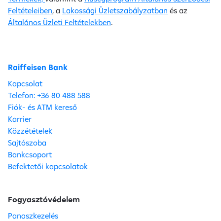
Feltételeiben
, a
Lakossági Üzletszabályzatban
és az
Általános Üzleti Feltételekben
.
Raiffeisen Bank
Kapcsolat
Telefon: +36 80 488 588
Fiók- és ATM kereső
Karrier
Közzétételek
Sajtószoba
Bankcsoport
Befektetői kapcsolatok
Fogyasztóvédelem
Panaszkezelés